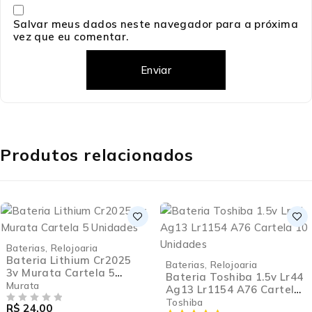
Salvar meus dados neste navegador para a próxima
vez que eu comentar.
Produtos relacionados
Baterias
,
Relojoaria
Bateria Lithium Cr2025
Baterias
,
Relojoaria
3v Murata Cartela 5
Bateria Toshiba 1.5v Lr44
Unidades
Murata
Ag13 Lr1154 A76 Cartela
10 Unidades
Toshiba
R$
24,00
DE 5