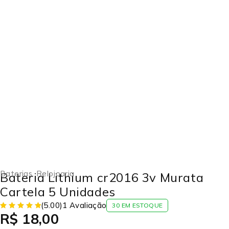
EM DESTAQUE
Baterias
,
Relojoaria
Bateria Lithium cr2016 3v Murata
Cartela 5 Unidades
(5.00)
1 Avaliação
30 EM ESTOQUE
R$
18,00